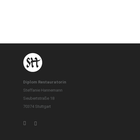
Diplom Restauratorin
Steffanie Hannemann
Seubertstraße 18
70374 Stuttgart