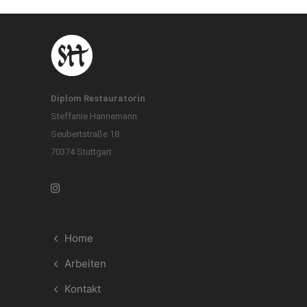
Diplom Restauratorin
Steffanie Hannemann
Seubertstraße 18
70374 Stuttgart
Home
Arbeiten
Kontakt